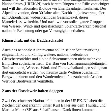
Nationalrates (UREK-N) nach hartem Ringen eine Rille vorsichtiger
und will die nationalen Biotope vor Energieanlagen freihalten. Der
Alpenkonvention, dem 30 Jahre alten Nachhaltigkeitsvertrag aller
acht Alpenländer, widerspricht das Gesamtpaket, dieser
Mantelerlass, weiterhin. Und nach wie vor sollen ganze Gruppen
von Wasser-, Wind- und grossflächigen Solarkraftwerken pauschal
nationale Bedeutung oder gar Vorrangigkeit erhalten.
Klimaschutz mit der Baggerschaufel
Auch das nationale Aueninventar soll in seiner Schutzwirkung
eingeschränkt und künftig weitere, national bedeutende
Gletschervorfelder und alpine Schwemmebenen nicht mehr vor
Eingriffen abgesichert sein. Der Bau von Hochspannungsleitungen,
Trafostationen, Wasser-, Wind- und Photovoltaikanlagen soll genau
dort ermöglicht werden, wo flaumig zarte Wollgrasbüschel im
Bergwind zittern und den Wandernden auf bezaubernde Art den
Wert der Biodiversität vermitteln.
2 aus der Ostschweiz halten dagegen
Zwei Ostschweizer Nationalrät:innen in der UREK-N haben die
Zeichen der Zeit erkannt: Unser Kurt Egger aus dem Thurgau und
Martina Munz (SP) aus Schaffhausen. Dank ihnen kommen