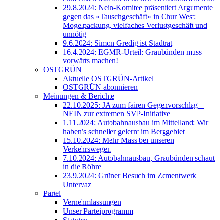
29.8.2024: Nein-Komitee präsentiert Argumente
gegen das «Tauschgeschäft» in Chur West:
Mogelpackung, vielfaches Verlustgeschäft und
unnötig
9.6.2024: Simon Gredig ist Stadtrat
16.4.2024: EGMR-Urteil: Graubünden muss
vorwärts machen!
OSTGRÜN
Aktuelle OSTGRÜN-Artikel
OSTGRÜN abonnieren
Meinungen & Berichte
22.10.2025: JA zum fairen Gegenvorschlag –
NEIN zur extremen SVP-Initiative
1.11.2024: Autobahnausbau im Mittelland: Wir
haben’s schneller gelernt im Berggebiet
15.10.2024: Mehr Mass bei unseren
Verkehrswegen
7.10.2024: Autobahnausbau, Graubünden schaut
in die Röhre
23.9.2024: Grüner Besuch im Zementwerk
Untervaz
Partei
Vernehmlassungen
Unser Parteiprogramm
Statuten