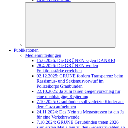
Publikationen
Medienmitteilungen
15.6.2026: Die GRÜNEN sagen DANKE!
28.4.2026: Die GRÜNEN wollen
Fraktionsstärke erreichen
02.12.2025: GRÜNE fordern Transparenz beim
Rassismus- und Sexismusvorwurf im
Polizeikorps Graubünden
22.10.2025: Ja zum fairen Gegenvorschlag für
eine unabhängige Regierung
7.10.2025: Graubünden soll verletzte Kinder aus
dem Gaza aufnehmen
24.11.2024: Das Nein zu Megastrassen ist ein Ja
für eine Verkehrswende
7.10.2024: GRÜNE Graubünden treten 2026
zum ersten Mal allein zu den Grossratswahlen an