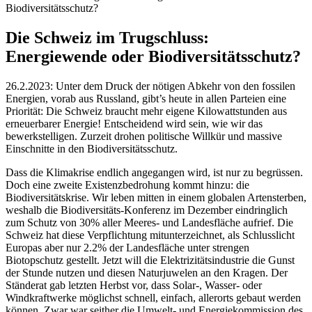
Biodiversitätsschutz?
Die Schweiz im Trugschluss:
Energiewende oder Biodiversitätsschutz?
26.2.2023: Unter dem Druck der nötigen Abkehr von den fossilen
Energien, vorab aus Russland, gibt’s heute in allen Parteien eine
Priorität: Die Schweiz braucht mehr eigene Kilowattstunden aus
erneuerbarer Energie! Entscheidend wird sein, wie wir das
bewerkstelligen. Zurzeit drohen politische Willkür und massive
Einschnitte in den Biodiversitätsschutz.
Dass die Klimakrise endlich angegangen wird, ist nur zu begrüssen.
Doch eine zweite Existenzbedrohung kommt hinzu: die
Biodiversitätskrise. Wir leben mitten in einem globalen Artensterben,
weshalb die Biodiversitäts-Konferenz im Dezember eindringlich
zum Schutz von 30% aller Meeres- und Landesfläche aufrief. Die
Schweiz hat diese Verpflichtung mitunterzeichnet, als Schlusslicht
Europas aber nur 2.2% der Landesfläche unter strengen
Biotopschutz gestellt. Jetzt will die Elektrizitätsindustrie die Gunst
der Stunde nutzen und diesen Naturjuwelen an den Kragen. Der
Ständerat gab letzten Herbst vor, dass Solar-, Wasser- oder
Windkraftwerke möglichst schnell, einfach, allerorts gebaut werden
können. Zwar war seither die Umwelt- und Energiekommission des