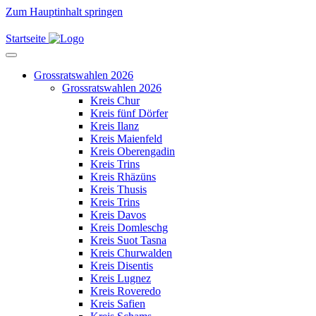
Zum Hauptinhalt springen
Startseite
Grossratswahlen 2026
Grossratswahlen 2026
Kreis Chur
Kreis fünf Dörfer
Kreis Ilanz
Kreis Maienfeld
Kreis Oberengadin
Kreis Trins
Kreis Rhäzüns
Kreis Thusis
Kreis Trins
Kreis Davos
Kreis Domleschg
Kreis Suot Tasna
Kreis Churwalden
Kreis Disentis
Kreis Lugnez
Kreis Roveredo
Kreis Safien