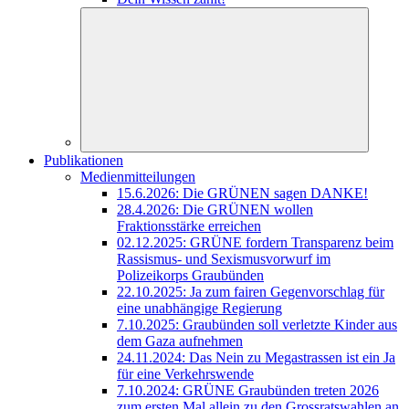
Publikationen
Medienmitteilungen
15.6.2026: Die GRÜNEN sagen DANKE!
28.4.2026: Die GRÜNEN wollen
Fraktionsstärke erreichen
02.12.2025: GRÜNE fordern Transparenz beim
Rassismus- und Sexismusvorwurf im
Polizeikorps Graubünden
22.10.2025: Ja zum fairen Gegenvorschlag für
eine unabhängige Regierung
7.10.2025: Graubünden soll verletzte Kinder aus
dem Gaza aufnehmen
24.11.2024: Das Nein zu Megastrassen ist ein Ja
für eine Verkehrswende
7.10.2024: GRÜNE Graubünden treten 2026
zum ersten Mal allein zu den Grossratswahlen an