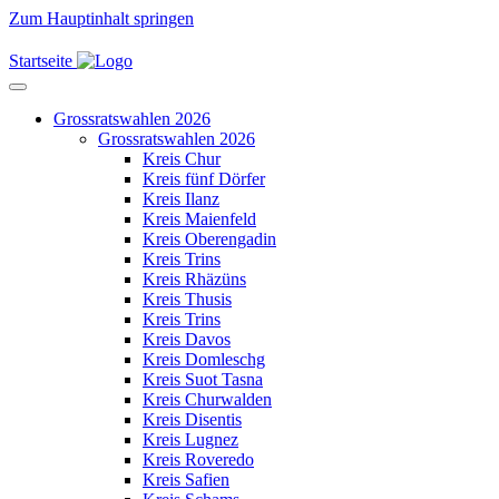
Zum Hauptinhalt springen
Startseite
Grossratswahlen 2026
Grossratswahlen 2026
Kreis Chur
Kreis fünf Dörfer
Kreis Ilanz
Kreis Maienfeld
Kreis Oberengadin
Kreis Trins
Kreis Rhäzüns
Kreis Thusis
Kreis Trins
Kreis Davos
Kreis Domleschg
Kreis Suot Tasna
Kreis Churwalden
Kreis Disentis
Kreis Lugnez
Kreis Roveredo
Kreis Safien