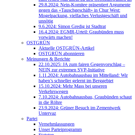
29.8.2024: Nein-Komitee präsentiert Argumente
gegen das «Tauschgeschäft» in Chur West:
Mogelpackung, vielfaches Verlustgeschäft und
unnötig
9.6.2024: Simon Gredig ist Stadtrat
16.4.2024: EGMR-Urteil: Graubünden muss
vorwärts machen!
OSTGRÜN
Aktuelle OSTGRÜN-Artikel
OSTGRÜN abonnieren
Meinungen & Berichte
22.10.2025: JA zum fairen Gegenvorschlag –
NEIN zur extremen SVP-Initiative
1.11.2024: Autobahnausbau im Mittelland: Wir
haben’s schneller gelernt im Berggebiet
15.10.2024: Mehr Mass bei unseren
Verkehrswegen
7.10.2024: Autobahnausbau, Graubünden schaut
in die Röhre
23.9.2024: Grüner Besuch im Zementwerk
Untervaz
Partei
Vernehmlassungen
Unser Parteiprogramm
Statuten