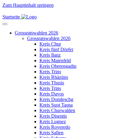
Zum Hauptinhalt springen
Startseite
Grossratswahlen 2026
Grossratswahlen 2026
Kreis Chur
Kreis fünf Dörfer
Kreis Ilanz
Kreis Maienfeld
Kreis Oberengadin
Kreis Trins
Kreis Rhäzüns
Kreis Thusis
Kreis Trins
Kreis Davos
Kreis Domleschg
Kreis Suot Tasna
Kreis Churwalden
Kreis Disentis
Kreis Lugnez
Kreis Roveredo
Kreis Safien