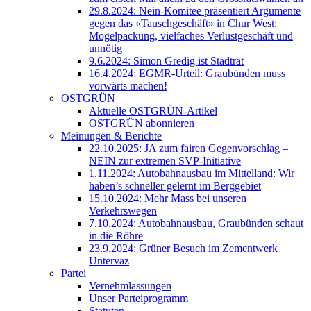
29.8.2024: Nein-Komitee präsentiert Argumente
gegen das «Tauschgeschäft» in Chur West:
Mogelpackung, vielfaches Verlustgeschäft und
unnötig
9.6.2024: Simon Gredig ist Stadtrat
16.4.2024: EGMR-Urteil: Graubünden muss
vorwärts machen!
OSTGRÜN
Aktuelle OSTGRÜN-Artikel
OSTGRÜN abonnieren
Meinungen & Berichte
22.10.2025: JA zum fairen Gegenvorschlag –
NEIN zur extremen SVP-Initiative
1.11.2024: Autobahnausbau im Mittelland: Wir
haben’s schneller gelernt im Berggebiet
15.10.2024: Mehr Mass bei unseren
Verkehrswegen
7.10.2024: Autobahnausbau, Graubünden schaut
in die Röhre
23.9.2024: Grüner Besuch im Zementwerk
Untervaz
Partei
Vernehmlassungen
Unser Parteiprogramm
Statuten