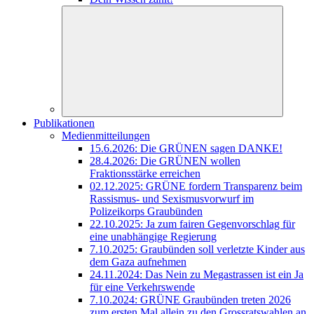
Publikationen
Medienmitteilungen
15.6.2026: Die GRÜNEN sagen DANKE!
28.4.2026: Die GRÜNEN wollen
Fraktionsstärke erreichen
02.12.2025: GRÜNE fordern Transparenz beim
Rassismus- und Sexismusvorwurf im
Polizeikorps Graubünden
22.10.2025: Ja zum fairen Gegenvorschlag für
eine unabhängige Regierung
7.10.2025: Graubünden soll verletzte Kinder aus
dem Gaza aufnehmen
24.11.2024: Das Nein zu Megastrassen ist ein Ja
für eine Verkehrswende
7.10.2024: GRÜNE Graubünden treten 2026
zum ersten Mal allein zu den Grossratswahlen an