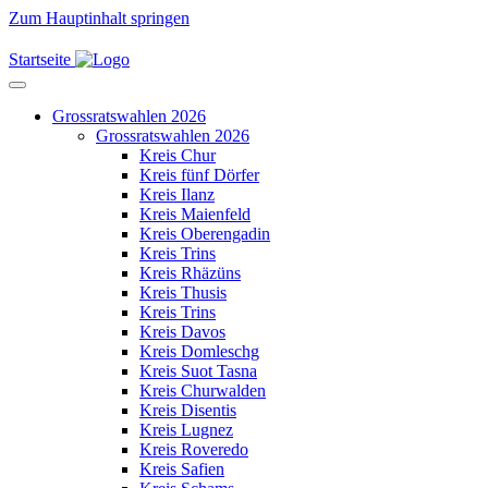
Zum Hauptinhalt springen
Startseite
Grossratswahlen 2026
Grossratswahlen 2026
Kreis Chur
Kreis fünf Dörfer
Kreis Ilanz
Kreis Maienfeld
Kreis Oberengadin
Kreis Trins
Kreis Rhäzüns
Kreis Thusis
Kreis Trins
Kreis Davos
Kreis Domleschg
Kreis Suot Tasna
Kreis Churwalden
Kreis Disentis
Kreis Lugnez
Kreis Roveredo
Kreis Safien