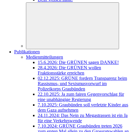
Publikationen
Medienmitteilungen
15.6.2026: Die GRÜNEN sagen DANKE!
28.4.2026: Die GRÜNEN wollen
Fraktionsstärke erreichen
02.12.2025: GRÜNE fordern Transparenz beim
Rassismus- und Sexismusvorwurf im
Polizeikorps Graubünden
22.10.2025: Ja zum fairen Gegenvorschlag für
eine unabhängige Regierung
7.10.2025: Graubünden soll verletzte Kinder aus
dem Gaza aufnehmen
24.11.2024: Das Nein zu Megastrassen ist ein Ja
für eine Verkehrswende
7.10.2024: GRÜNE Graubünden treten 2026
zum ersten Mal allein zu den Grossratswahlen an