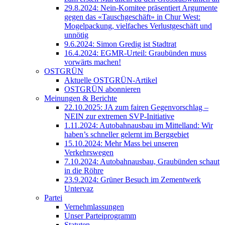
29.8.2024: Nein-Komitee präsentiert Argumente
gegen das «Tauschgeschäft» in Chur West:
Mogelpackung, vielfaches Verlustgeschäft und
unnötig
9.6.2024: Simon Gredig ist Stadtrat
16.4.2024: EGMR-Urteil: Graubünden muss
vorwärts machen!
OSTGRÜN
Aktuelle OSTGRÜN-Artikel
OSTGRÜN abonnieren
Meinungen & Berichte
22.10.2025: JA zum fairen Gegenvorschlag –
NEIN zur extremen SVP-Initiative
1.11.2024: Autobahnausbau im Mittelland: Wir
haben’s schneller gelernt im Berggebiet
15.10.2024: Mehr Mass bei unseren
Verkehrswegen
7.10.2024: Autobahnausbau, Graubünden schaut
in die Röhre
23.9.2024: Grüner Besuch im Zementwerk
Untervaz
Partei
Vernehmlassungen
Unser Parteiprogramm
Statuten