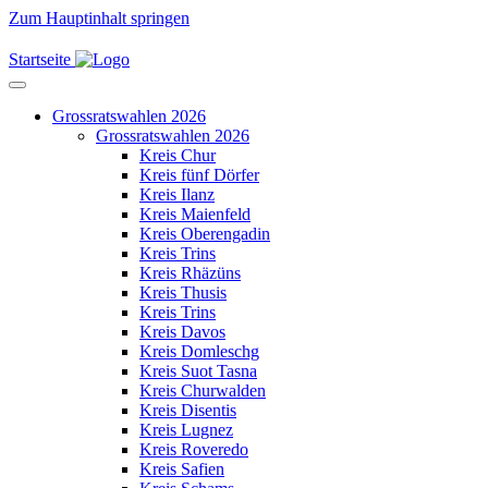
Zum Hauptinhalt springen
Startseite
Grossratswahlen 2026
Grossratswahlen 2026
Kreis Chur
Kreis fünf Dörfer
Kreis Ilanz
Kreis Maienfeld
Kreis Oberengadin
Kreis Trins
Kreis Rhäzüns
Kreis Thusis
Kreis Trins
Kreis Davos
Kreis Domleschg
Kreis Suot Tasna
Kreis Churwalden
Kreis Disentis
Kreis Lugnez
Kreis Roveredo
Kreis Safien