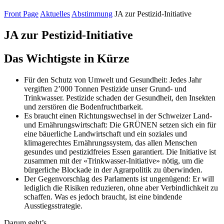
Front Page
Aktuelles
Abstimmung
JA zur Pestizid-Initiative
JA zur Pestizid-Initiative
Das Wichtigste in Kürze
Für den Schutz von Umwelt und Gesundheit: Jedes Jahr
vergiften 2’000 Tonnen Pestizide unser Grund- und
Trinkwasser. Pestizide schaden der Gesundheit, den Insekten
und zerstören die Bodenfruchtbarkeit.
Es braucht einen Richtungswechsel in der Schweizer Land-
und Ernährungswirtschaft: Die GRÜNEN setzen sich ein für
eine bäuerliche Landwirtschaft und ein soziales und
klimagerechtes Ernährungssystem, das allen Menschen
gesundes und pestizidfreies Essen garantiert. Die Initiative ist
zusammen mit der «Trinkwasser-Initiative» nötig, um die
bürgerliche Blockade in der Agrarpolitik zu überwinden.
Der Gegenvorschlag des Parlaments ist ungenügend: Er will
lediglich die Risiken reduzieren, ohne aber Verbindlichkeit zu
schaffen. Was es jedoch braucht, ist eine bindende
Ausstiegsstrategie.
Darum geht’s