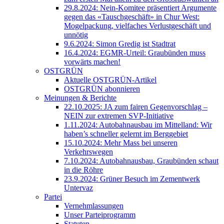
29.8.2024: Nein-Komitee präsentiert Argumente
gegen das «Tauschgeschäft» in Chur West:
Mogelpackung, vielfaches Verlustgeschäft und
unnötig
9.6.2024: Simon Gredig ist Stadtrat
16.4.2024: EGMR-Urteil: Graubünden muss
vorwärts machen!
OSTGRÜN
Aktuelle OSTGRÜN-Artikel
OSTGRÜN abonnieren
Meinungen & Berichte
22.10.2025: JA zum fairen Gegenvorschlag –
NEIN zur extremen SVP-Initiative
1.11.2024: Autobahnausbau im Mittelland: Wir
haben’s schneller gelernt im Berggebiet
15.10.2024: Mehr Mass bei unseren
Verkehrswegen
7.10.2024: Autobahnausbau, Graubünden schaut
in die Röhre
23.9.2024: Grüner Besuch im Zementwerk
Untervaz
Partei
Vernehmlassungen
Unser Parteiprogramm
Statuten