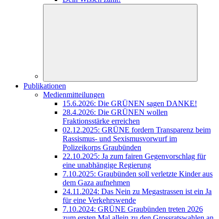
Publikationen
Medienmitteilungen
15.6.2026: Die GRÜNEN sagen DANKE!
28.4.2026: Die GRÜNEN wollen
Fraktionsstärke erreichen
02.12.2025: GRÜNE fordern Transparenz beim
Rassismus- und Sexismusvorwurf im
Polizeikorps Graubünden
22.10.2025: Ja zum fairen Gegenvorschlag für
eine unabhängige Regierung
7.10.2025: Graubünden soll verletzte Kinder aus
dem Gaza aufnehmen
24.11.2024: Das Nein zu Megastrassen ist ein Ja
für eine Verkehrswende
7.10.2024: GRÜNE Graubünden treten 2026
zum ersten Mal allein zu den Grossratswahlen an