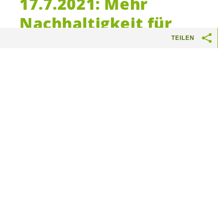
17.7.2021: Mehr
Nachhaltigkeit für
das öffentliche
TEILEN
Beschaffungswesen
Für den Umwelt- und Klimaschutz
ist eine nachhaltige Beschaffung
relevant. Der Kanton entscheidet
über ein riesiges
Beschaffungsvolumen. Mit
ökologischen und sozialen Kriterien
kann er für eine nachhaltige
Beschaffung sorgen. Der Beitritt zur